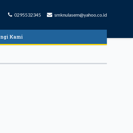
0295532345
smknulasem@yahoo.co.id
ngi Kami