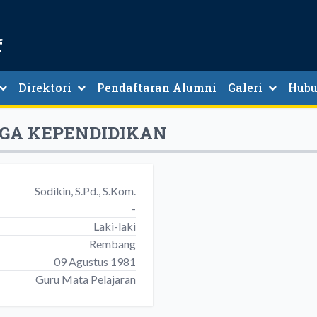
f
Direktori
Pendaftaran Alumni
Galeri
Hubu
Direktori Guru Dan Tenaga Kependidikan
AGA KEPENDIDIKAN
Sodikin, S.Pd., S.Kom.
-
Laki-laki
Rembang
09 Agustus 1981
Guru Mata Pelajaran